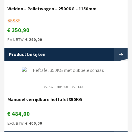
Weldon – Palletwagen – 2500KG – 1150mm
Gewaardeerd
€
350,90
4.00
uit 5
Excl. BTW:
€
290,00
Product bekijken
350KG
910*500
350-1300
P
Manueel verrijdbare heftafel 350KG
€
484,00
Excl. BTW:
€
400,00