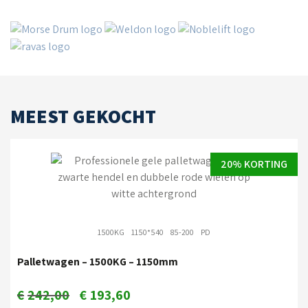
MEEST GEKOCHT
20% KORTING
1500KG
1150*540
85-200
PD
Palletwagen – 1500KG – 1150mm
€
242,00
€
193,60