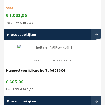
Gewaardeerd
€
1.082,95
5.00
uit 5
Excl. BTW:
€
895,00
Product bekijken
750KG
1000*510
420-1000
P
Manueel verrijdbare heftafel 750KG
€
605,00
Excl. BTW:
€
500,00
Product bekijken