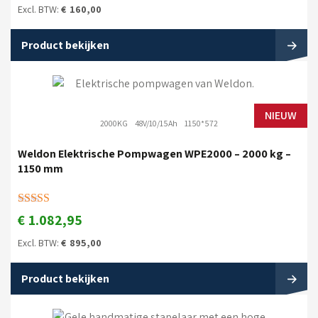
Excl. BTW:
€
160,00
Product bekijken
NIEUW
2000KG
48V/10/15Ah
1150*572
Weldon Elektrische Pompwagen WPE2000 – 2000 kg –
1150 mm
Gewaardeerd
€
1.082,95
5.00
uit 5
Excl. BTW:
€
895,00
Product bekijken