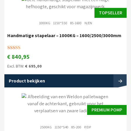
TOPSELLER
1000KG
1150*550
85-1600
N/EN
Handmatige stapelaar – 1000KG – 1600/2500/3000mm
Gewaardeerd
€
840,95
5.00
uit 5
Excl. BTW:
€
695,00
Product bekijken
PREMIUM POMP
2500KG
1150*540
85-200
P/DP