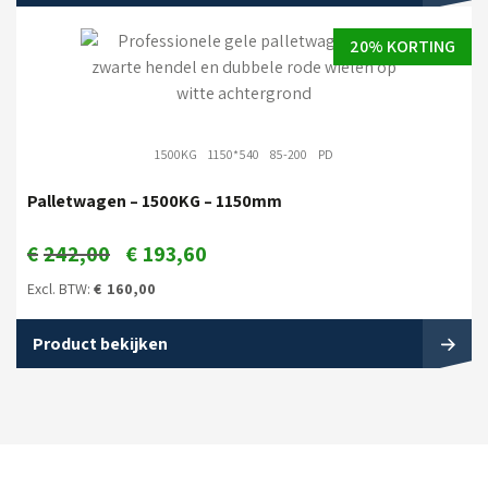
20% KORTING
1500KG
1150*540
85-200
PD
Palletwagen – 1500KG – 1150mm
€
242,00
€
193,60
Excl. BTW:
€
160,00
Product bekijken