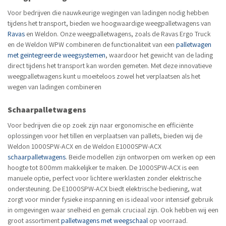
Voor bedrijven die nauwkeurige wegingen van ladingen nodig hebben
tijdens het transport, bieden we hoogwaardige weegpalletwagens van
Ravas
en Weldon. Onze weegpalletwagens, zoals de Ravas Ergo Truck
en de Weldon WPW combineren de functionaliteit van een
palletwagen
met geïntegreerde weegsystemen
, waardoor het gewicht van de lading
direct tijdens het transport kan worden gemeten. Met deze innovatieve
weegpalletwagens kunt u moeiteloos zowel het verplaatsen als het
wegen van ladingen combineren
Schaarpalletwagens
Voor bedrijven die op zoek zijn naar ergonomische en efficiënte
oplossingen voor het tillen en verplaatsen van pallets, bieden wij de
Weldon 1000SPW-ACX en de Weldon E1000SPW-ACX
schaarpalletwagens
. Beide modellen zijn ontworpen om werken op een
hoogte tot 800mm makkelijker te maken. De 1000SPW-ACX is een
manuele optie, perfect voor lichtere werklasten zonder elektrische
ondersteuning. De E1000SPW-ACX biedt elektrische bediening, wat
zorgt voor minder fysieke inspanning en is ideaal voor intensief gebruik
in omgevingen waar snelheid en gemak cruciaal zijn. Ook hebben wij een
groot assortiment
palletwagens met weegschaal
op voorraad.