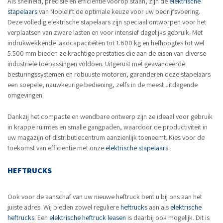
Als snelheid, precisie en efficiëntie voorop staan, zijn de
elektrische
stapelaars
van Noblelift de optimale keuze voor uw bedrijfsvoering.
Deze volledig elektrische stapelaars zijn speciaal ontworpen voor het
verplaatsen van zware lasten en voor intensief dagelijks gebruik. Met
indrukwekkende laadcapaciteiten tot 1.600 kg en hefhoogtes tot wel
5.500 mm bieden ze krachtige prestaties die aan de eisen van diverse
industriële toepassingen voldoen. Uitgerust met geavanceerde
besturingssystemen en robuuste motoren, garanderen deze stapelaars
een soepele, nauwkeurige bediening, zelfs in de meest uitdagende
omgevingen.
Dankzij het compacte en wendbare ontwerp zijn ze ideaal voor gebruik
in krappe ruimtes en smalle gangpaden, waardoor de productiviteit in
uw magazijn of distributiecentrum aanzienlijk toeneemt. Kies voor de
toekomst van efficiëntie met onze
elektrische stapelaars
.
HEFTRUCKS
Ook voor de aanschaf van uw nieuwe heftruck bent u bij ons aan het
juiste adres. Wij bieden zowel reguliere
heftrucks
aan als
elektrische
heftrucks
. Een
elektrische heftruck leasen
is daarbij ook mogelijk. Dit is