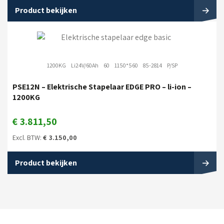
Product bekijken
1200KG
Li24V/60Ah
60
1150*560
85-2814
P/SP
PSE12N – Elektrische Stapelaar EDGE PRO – li-ion –
1200KG
€
3.811,50
Excl. BTW:
€
3.150,00
Product bekijken