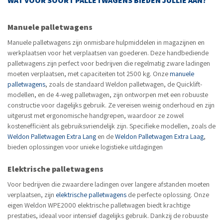
WAT VOOR SOORT PALLETWAGENS BIEDEN JULLIE AAN?
Manuele palletwagens
Manuele palletwagens zijn onmisbare hulpmiddelen in magazijnen en
werkplaatsen voor het verplaatsen van goederen. Deze handbediende
palletwagens zijn perfect voor bedrijven die regelmatig zware ladingen
moeten verplaatsen, met capaciteiten tot 2500 kg. Onze
manuele
palletwagens
, zoals de standaard Weldon palletwagen, de Quicklift-
modellen, en de 4-weg palletwagen, zijn ontworpen met een robuuste
constructie voor dagelijks gebruik. Ze vereisen weinig onderhoud en zijn
uitgerust met ergonomische handgrepen, waardoor ze zowel
kostenefficiënt als gebruiksvriendelijk zijn. Specifieke modellen, zoals de
Weldon Palletwagen Extra Lang
en de
Weldon Palletwagen Extra Laag
,
bieden oplossingen voor unieke logistieke uitdagingen
Elektrische palletwagens
Voor bedrijven die zwaardere ladingen over langere afstanden moeten
verplaatsen, zijn
elektrische palletwagens
de perfecte oplossing. Onze
eigen Weldon WPE2000 elektrische palletwagen biedt krachtige
prestaties, ideaal voor intensief dagelijks gebruik. Dankzij de robuuste