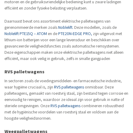
motoren en de gebruiksvriendelijke bediening kunt u zware ladingen
efficiënt en zonder fysieke belasting verplaatsen.
Daarnaast bevat ons assortiment elektrische palletwagens van
gerenommeerde merken zoals
Noblelift.
Deze modellen, zoals de
Noblelift PTE15Q – ATOM
en de
PTE20N-EDGE PRO,
zijn uitgerust met
lithium-ion batterijen voor een lange levensduur en beschikken over
geavanceerde veiligheidsfuncties zoals automatische remsystemen.
Deze eigenschappen maken onze elektrische palletwagens niet alleen
efficiënt, maar ook veilig in gebruik, zelfs in smalle gangpaden
RVS palletwagens
In sectoren zoals de voedingsmiddelen- en farmaceutische industrie,
waar hygiëne cruciaal is, zijn
RVS palletwagens
onmisbaar. Deze
palletwagens, gemaakt van roestvrij staal, zijn bestand tegen corrosie en
eenvoudig te reinigen, waardoor ze ideaal zijn voor gebruik in natte of
steriele omgevingen. Onze
RVS palletwagens
combineren robuustheid
met de hygiënische voordelen van roestvrij staal en voldoen aan de
hoogste veiligheidsnormen.
Weegpalletwagens