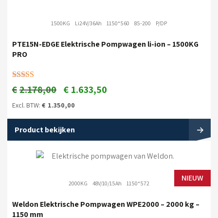
1500KG
Li24V/36Ah
1150*560
85-200
P/DP
PTE15N-EDGE Elektrische Pompwagen li-ion – 1500KG
PRO
Gewaardeerd
€
2.178,00
€
1.633,50
5.00
uit 5
Excl. BTW:
€
1.350,00
Product bekijken
NIEUW
2000KG
48V/10/15Ah
1150*572
Weldon Elektrische Pompwagen WPE2000 – 2000 kg –
1150 mm