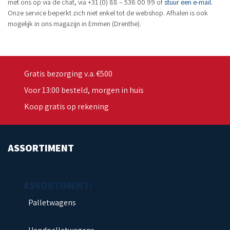
met ons op via de chat, via +31 (0) 88 – 536 00 99 of
stuur een e-mail
.
Onze service beperkt zich niet enkel tot de webshop. Afhalen is ook
mogelijk in ons magazijn in Emmen (Drenthe).
Gratis bezorging v.a. €500
Voor 13:00 besteld, morgen in huis
Koop gratis op rekening
ASSORTIMENT
Palletwagens