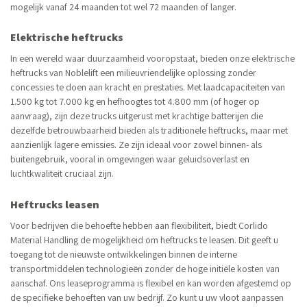
mogelijk vanaf 24 maanden tot wel 72 maanden of langer.
Elektrische heftrucks
In een wereld waar duurzaamheid vooropstaat, bieden onze elektrische
heftrucks van Noblelift een milieuvriendelijke oplossing zonder
concessies te doen aan kracht en prestaties. Met laadcapaciteiten van
1.500 kg tot 7.000 kg en hefhoogtes tot 4.800 mm (of hoger op
aanvraag), zijn deze trucks uitgerust met krachtige batterijen die
dezelfde betrouwbaarheid bieden als traditionele heftrucks, maar met
aanzienlijk lagere emissies. Ze zijn ideaal voor zowel binnen- als
buitengebruik, vooral in omgevingen waar geluidsoverlast en
luchtkwaliteit cruciaal zijn.
Heftrucks leasen
Voor bedrijven die behoefte hebben aan flexibiliteit, biedt Corlido
Material Handling de mogelijkheid om heftrucks te leasen. Dit geeft u
toegang tot de nieuwste ontwikkelingen binnen de interne
transportmiddelen technologieën zonder de hoge initiële kosten van
aanschaf. Ons leaseprogramma is flexibel en kan worden afgestemd op
de specifieke behoeften van uw bedrijf. Zo kunt u uw vloot aanpassen