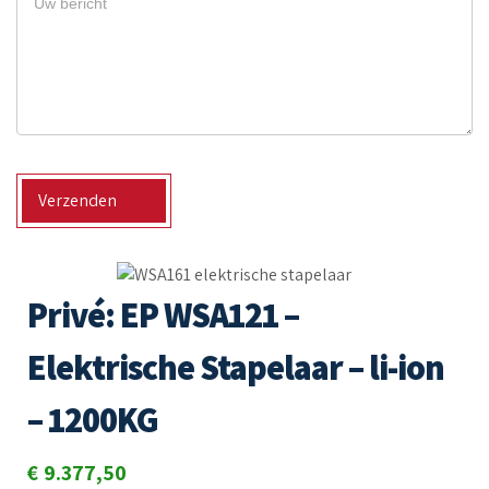
in
maanden
Verzenden
Privé: EP WSA121 –
Elektrische Stapelaar – li-ion
– 1200KG
€
9.377,50