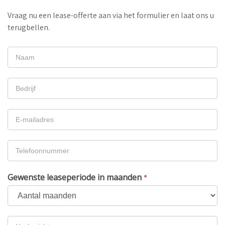
Vraag nu een lease-offerte aan via het formulier en laat ons u
terugbellen.
LEASE
AANVRAGEN
Gewenste leaseperiode in maanden
*
Gewenste
leaseperiode