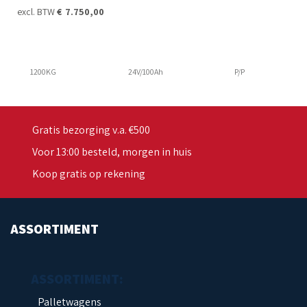
excl. BTW
€
7.750,00
1200KG
24V/100Ah
P/P
Gratis bezorging v.a. €500
Voor 13:00 besteld, morgen in huis
Koop gratis op rekening
ASSORTIMENT
Palletwagens