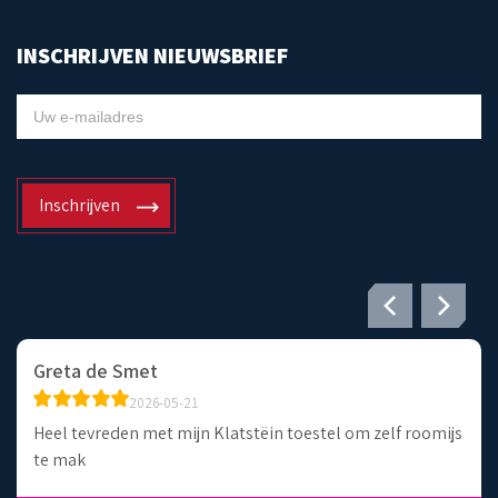
INSCHRIJVEN NIEUWSBRIEF
NIEUWSBRIEF
Inschrijven
Greta de Smet
Agn
2026-05-21
Heel tevreden met mijn Klatstëin toestel om zelf roomijs
Zeer
te mak