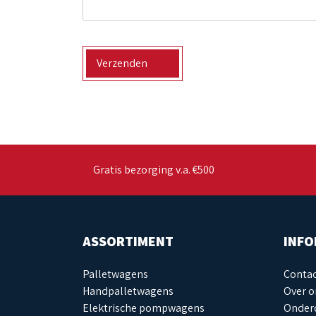
Verzenden
Gratis bezorging v.a. €500
ASSORTIMENT
INFO
Palletwagens
Conta
Handpalletwagens
Over o
Elektrische pompwagens
Onderd