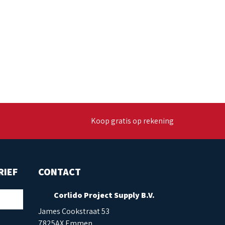
Koop gratis op rekening
RIEF
CONTACT
Corlido Project Supply B.V.
James Cookstraat 53
7825AX Emmen