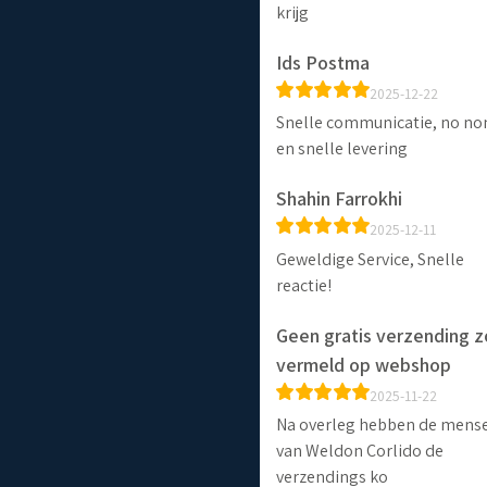
krijg
Ids Postma
2025-12-22
Snelle communicatie, no no
en snelle levering
Shahin Farrokhi
2025-12-11
Geweldige Service, Snelle
reactie!
Geen gratis verzending z
vermeld op webshop
2025-11-22
Na overleg hebben de mens
van Weldon Corlido de
verzendings ko