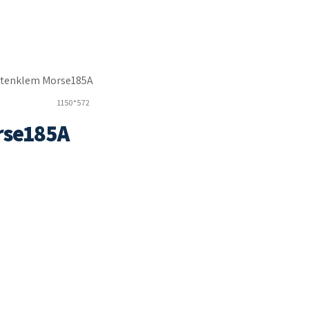
1150*572
rse185A