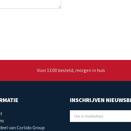
Voor 13:00 besteld, morgen in huis
RMATIE
INSCHRIJVEN NIEUWSB
ct
NIEUWSBRIEF
ns
eel van Corlido Group