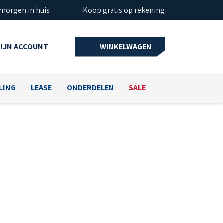
 morgen in huis
Koop gratis op rekening
IJN ACCOUNT
WINKELWAGEN
LING
LEASE
ONDERDELEN
SALE
EN