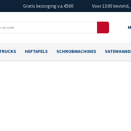
Gratis bezorging v.a. €500
Voor 13:00 besteld,
M
TRUCKS
HEFTAFELS
SCHROBMACHINES
VATENHAND
FFERTE AANVRAG