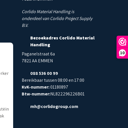
Corlido Material Handling is
onderdeel van Corlido Project Supply
B.V.
Bezoekadres Corlido Material
Handling
10
Paganelstraat 6a
7821 AA EMMEN
erker
088 536 00 99
Bereikbaar tussen 08:00 en 17:00
KvK-nummer:
01180897
Btw-nummer:
NL822296226B01
mh@corlidogroup.com
stëin
mak