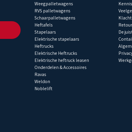
Weegpalletwagens
Kenni
RVS palletwagens
Veelge
Schaarpalletwagens
Klacht
Heftafels
Retou
Stapelaars
De jui
Elektrische stapelaars
Contai
Heftrucks
Algem
Elektrische Heftrucks
Privac
Elektrische heftruck leasen
Werkg
Onderdelen & Accessoires
Ravas
Weldon
Noblelift