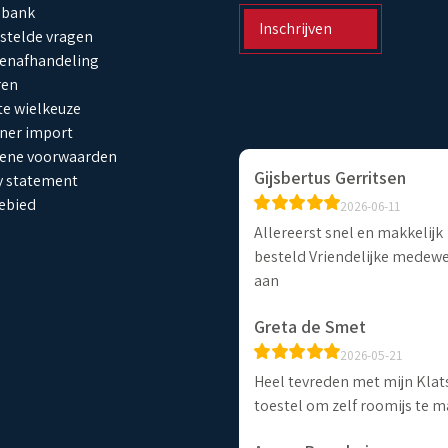
sbank
Inschrijven
stelde vragen
enafhandeling
ren
ste wielkeuze
ner import
ene voorwaarden
Gijsbertus Gerritsen
y statement
ebied
2026-06-11
Allereerst snel en makkelijk
besteld Vriendelijke medew
aan
Greta de Smet
2026-05-21
Heel tevreden met mijn Klat
toestel om zelf roomijs te 