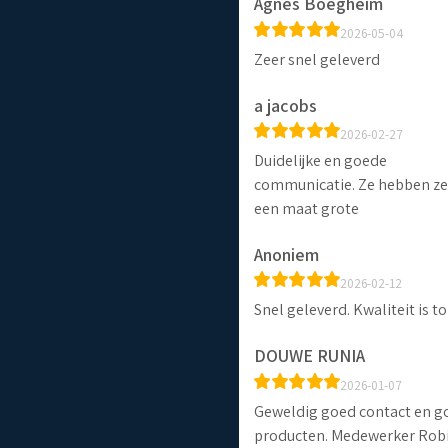
Agnes Boegheim
2026-05-04
Zeer snel geleverd
a jacobs
2026-02-27
Duidelijke en goede
communicatie. Ze hebben ze
een maat grote
Anoniem
2026-02-12
Snel geleverd. Kwaliteit is t
DOUWE RUNIA
2026-01-07
Geweldig goed contact en g
producten. Medewerker Rob