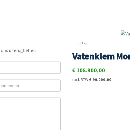
363 kg
t ons u terugbellen.
Vatenklem Mo
€
108.900,00
excl. BTW
€
90.000,00