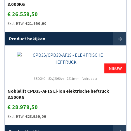
3.000KG
€
26.559,50
Excl. BTW:
€
21.950,00
Product bekijken
NIEUW
3500KG
80V/205Ah
2211mm
Volrubber
Noblelift CPD35-AF1S Li-ion elektrische heftruck
3.500KG
€
28.979,50
Excl. BTW:
€
23.950,00