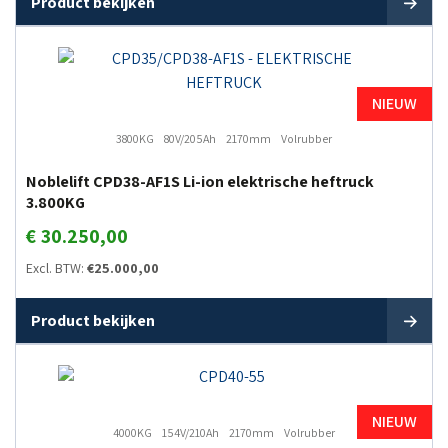
Product bekijken
NIEUW
3800KG
80V/205Ah
2170mm
Volrubber
Noblelift CPD38-AF1S Li-ion elektrische heftruck
3.800KG
€
30.250,00
Excl. BTW:
€
25.000,00
Product bekijken
NIEUW
4000KG
154V/210Ah
2170mm
Volrubber