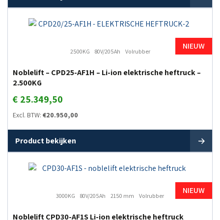
NIEUW
2500KG
80V/205Ah
Volrubber
Noblelift – CPD25-AF1H – Li-ion elektrische heftruck –
2.500KG
€
25.349,50
Excl. BTW:
€
20.950,00
Product bekijken
NIEUW
3000KG
80V/205Ah
2150 mm
Volrubber
Noblelift CPD30-AF1S Li-ion elektrische heftruck