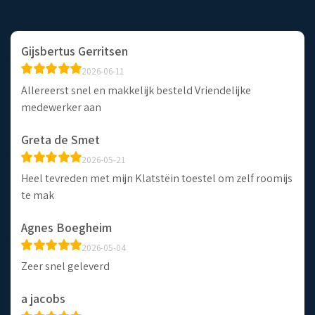
Gijsbertus Gerritsen
2026-06-11
Allereerst snel en makkelijk besteld Vriendelijke
medewerker aan
Greta de Smet
2026-05-21
Heel tevreden met mijn Klatstëin toestel om zelf roomijs
te mak
Agnes Boegheim
2026-05-04
Zeer snel geleverd
a jacobs