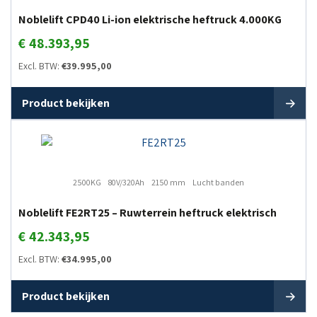
Noblelift CPD40 Li-ion elektrische heftruck 4.000KG
€
48.393,95
Excl. BTW:
€
39.995,00
Product bekijken
2500KG
80V/320Ah
2150 mm
Lucht banden
Noblelift FE2RT25 – Ruwterrein heftruck elektrisch
€
42.343,95
Excl. BTW:
€
34.995,00
Product bekijken