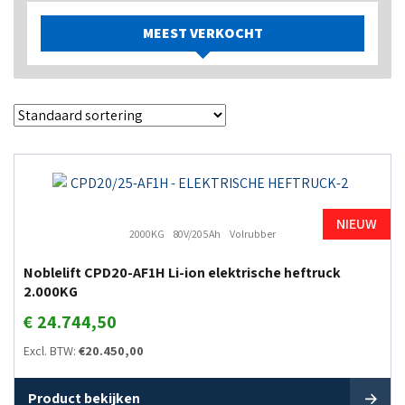
MEEST VERKOCHT
NIEUW
2000KG
80V/205Ah
Volrubber
Noblelift CPD20-AF1H Li-ion elektrische heftruck
2.000KG
€
24.744,50
Excl. BTW:
€
20.450,00
Product bekijken