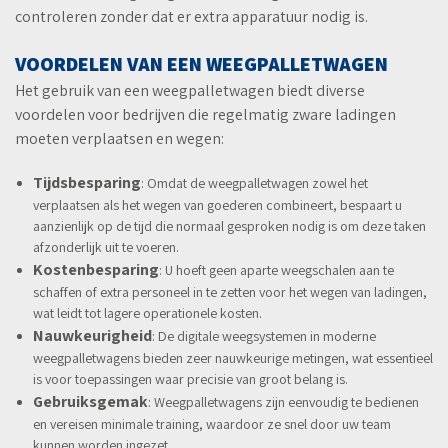
controleren zonder dat er extra apparatuur nodig is.
VOORDELEN VAN EEN WEEGPALLETWAGEN
Het gebruik van een weegpalletwagen biedt diverse
voordelen voor bedrijven die regelmatig zware ladingen
moeten verplaatsen en wegen:
Tijdsbesparing
: Omdat de weegpalletwagen zowel het
verplaatsen als het wegen van goederen combineert, bespaart u
aanzienlijk op de tijd die normaal gesproken nodig is om deze taken
afzonderlijk uit te voeren.
Kostenbesparing
: U hoeft geen aparte weegschalen aan te
schaffen of extra personeel in te zetten voor het wegen van ladingen,
wat leidt tot lagere operationele kosten.
Nauwkeurigheid
: De digitale weegsystemen in moderne
weegpalletwagens bieden zeer nauwkeurige metingen, wat essentieel
is voor toepassingen waar precisie van groot belang is.
Gebruiksgemak
: Weegpalletwagens zijn eenvoudig te bedienen
en vereisen minimale training, waardoor ze snel door uw team
kunnen worden ingezet.