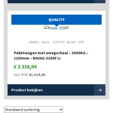
QUALITY
2000KG
AA bat.
1150*572
85-200
P/DP
Palletwagen met weegschaal – 2000KG –
1150mm – RAVAS-3200F Li
€
2.328,04
Excl. BTW:
€
1.924,00
Product bekijken