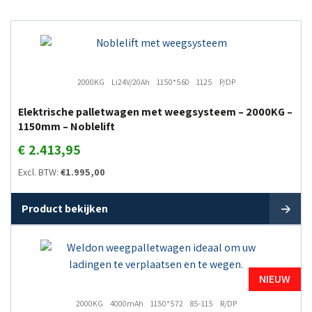
2000KG
Li24V/20Ah
1150*560
1125
P/DP
Elektrische palletwagen met weegsysteem – 2000KG –
1150mm – Noblelift
€
2.413,95
Excl. BTW:
€
1.995,00
Product bekijken
NIEUW
2000KG
4000mAh
1150*572
85-115
R/DP