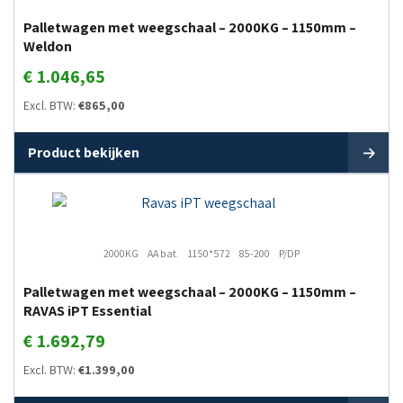
Palletwagen met weegschaal – 2000KG – 1150mm –
Weldon
€
1.046,65
Excl. BTW:
€
865,00
Product bekijken
2000KG
AA bat.
1150*572
85-200
P/DP
Palletwagen met weegschaal – 2000KG – 1150mm –
RAVAS iPT Essential
€
1.692,79
Excl. BTW:
€
1.399,00