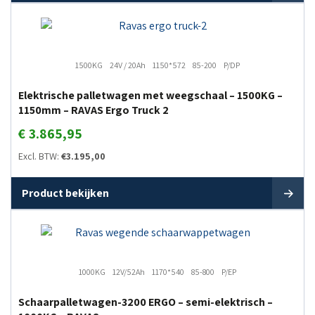
1500KG
24V / 20Ah
1150*572
85-200
P/DP
Elektrische palletwagen met weegschaal – 1500KG –
1150mm – RAVAS Ergo Truck 2
€
3.865,95
Excl. BTW:
€
3.195,00
Product bekijken
1000KG
12V/52Ah
1170*540
85-800
P/EP
Schaarpalletwagen-3200 ERGO – semi-elektrisch –