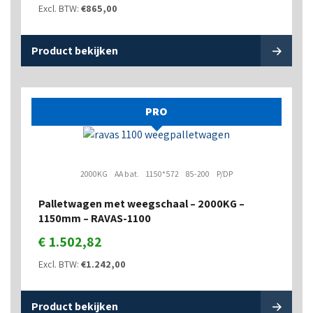
Excl. BTW:
€
865,00
Product bekijken
PRO
2000KG
AA bat.
1150*572
85-200
P/DP
Palletwagen met weegschaal – 2000KG –
1150mm – RAVAS-1100
€
1.502,82
Excl. BTW:
€
1.242,00
Product bekijken