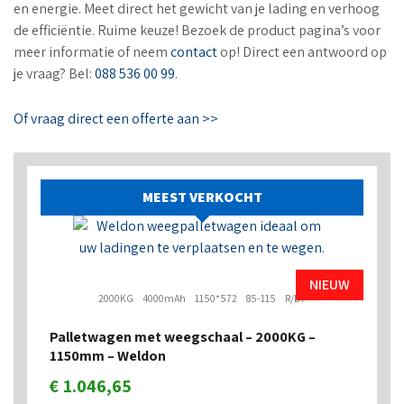
en energie. Meet direct het gewicht van je lading en verhoog
de efficiëntie. Ruime keuze! Bezoek de product pagina’s voor
meer informatie of neem
contact
op! Direct een antwoord op
je vraag? Bel:
088 536 00 99
.
Of vraag direct een offerte aan >>
MEEST VERKOCHT
NIEUW
2000KG
4000mAh
1150*572
85-115
R/DP
Palletwagen met weegschaal – 2000KG –
1150mm – Weldon
€
1.046,65