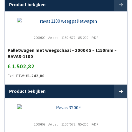
Product bekijken
2000KG
AA bat.
1150*572
85-200
P/DP
Palletwagen met weegschaal – 2000KG – 1150mm –
RAVAS-1100
€
1.502,82
Excl. BTW:
€
1.242,00
Product bekijken
2000KG
AA bat.
1150*572
85-200
P/DP