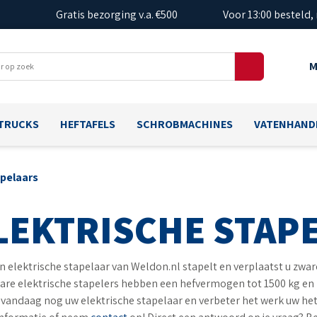
Gratis bezorging v.a. €500
Voor 13:00 besteld,
M
TRUCKS
HEFTAFELS
SCHROBMACHINES
VATENHAND
apelaars
LEKTRISCHE STAP
n elektrische stapelaar van Weldon.nl stapelt en verplaatst u zware
re elektrische stapelers hebben een hefvermogen tot 1500 kg en 
 vandaag nog uw elektrische stapelaar en verbeter het werk uw he