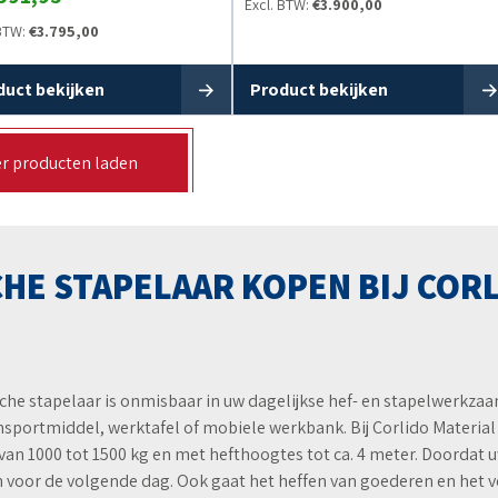
Excl. BTW:
€
3.900,00
 BTW:
€
3.795,00
duct bekijken
Product bekijken
r producten laden
HE STAPELAAR KOPEN BIJ COR
ische stapelaar is onmisbaar in uw dagelijkse hef- en stapelwerkz
ansportmiddel, werktafel of mobiele werkbank. Bij Corlido Material
an 1000 tot 1500 kg en met hefthoogtes tot ca. 4 meter. Doordat uw
 voor de volgende dag. Ook gaat het heffen van goederen en het v