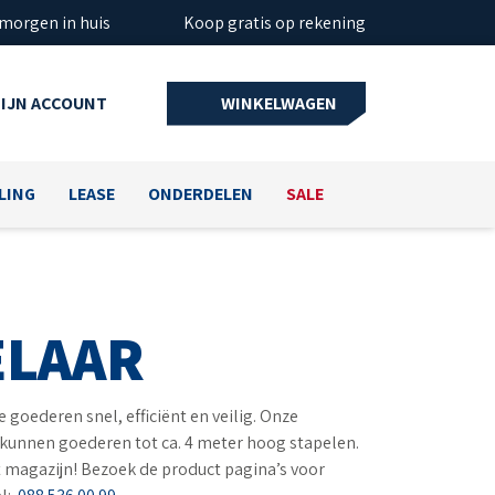
 morgen in huis
Koop gratis op rekening
IJN ACCOUNT
WINKELWAGEN
LING
LEASE
ONDERDELEN
SALE
ELAAR
 goederen snel, efficiënt en veilig. Onze
kunnen goederen tot ca. 4 meter hoog stapelen.
t magazijn! Bezoek de product pagina’s voor