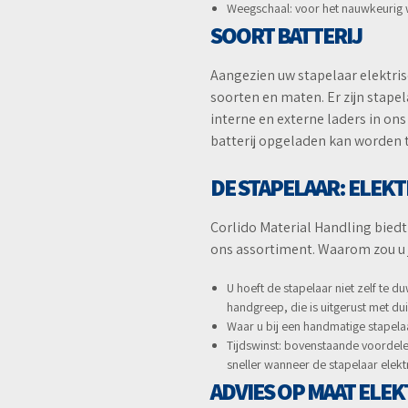
Weegschaal: voor het nauwkeurig
SOORT BATTERIJ
Aangezien uw stapelaar elektrisc
soorten en maten. Er zijn stap
interne en externe laders in ons
batterij opgeladen kan worden te
DE STAPELAAR: ELEK
Corlido Material Handling biedt
ons assortiment. Waarom zou u 
U hoeft de stapelaar niet zelf te 
handgreep, die is uitgerust met d
Waar u bij een handmatige stapela
Tijdswinst: bovenstaande voordele
sneller wanneer de stapelaar elektr
ADVIES OP MAAT ELE