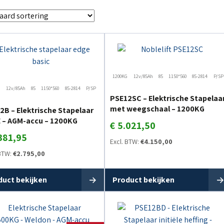
1200KG
12v/85Ah
85
1150*560
85-2814
P/SP
G
12v/85Ah
85
1150*560
85-2814
P/SP
PSE12SC – Elektrische Stapelaa
met weegschaal – 1200KG
2B – Elektrische Stapelaar
 – AGM-accu – 1200KG
€
5.021,50
381,95
Excl. BTW:
€
4.150,00
 BTW:
€
2.795,00
duct bekijken
Product bekijken