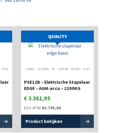
el:
088 536 00 99
.
QUALITY
P/SP
1200KG
12v/85Ah
85
1150*560
85-2814
P/SP
laar
PSE12B – Elektrische Stapelaar
EDGE – AGM-accu – 1200KG
€
3.381,95
Excl. BTW:
€
2.795,00
Product bekijken