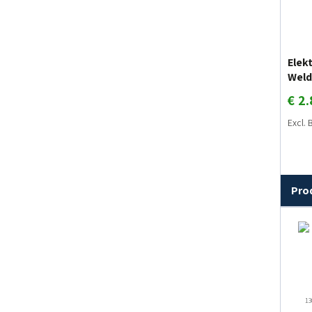
Elek
Weld
€
2.
Excl.
Pro
13