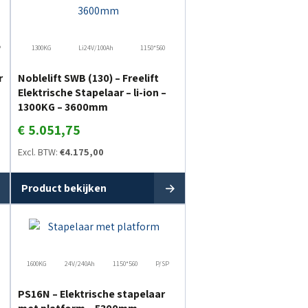
P
1300KG
Li24V/100Ah
1150*560
r
Noblelift SWB (130) – Freelift
Elektrische Stapelaar – li-ion –
1300KG – 3600mm
€
5.051,75
Excl. BTW:
€
4.175,00
Product bekijken
1600KG
24V/240Ah
1150*560
P/SP
PS16N – Elektrische stapelaar