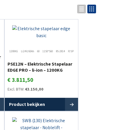
1200KG
Li24V/60Ah
60
1150*560
85-2814
P/SP
r
PSE12N – Elektrische Stapelaar
EDGE PRO – li-ion – 1200KG
€
3.811,50
Excl. BTW:
€
3.150,00
Product bekijken