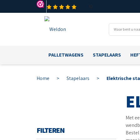
PALLETWAGENS
STAPELAARS
HEF
Home
>
Stapelaars
>
Elektrische st
E
Met ee
wendba
FILTEREN
Bestel