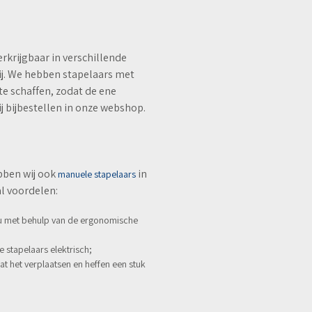
erkrijgbaar in verschillende
ij. We hebben stapelaars met
 te schaffen, zodat de ene
j bijbestellen in onze webshop.
bben wij ook
in
manuele stapelaars
l voordelen:
et u met behulp van de ergonomische
 stapelaars elektrisch;
t het verplaatsen en heffen een stuk