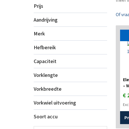
meer i
Prijs
Of vra
Aandrijving
Merk
Hefbereik
Capaciteit
Vorklengte
El
– 
Vorkbreedte
€
Vorkwiel uitvoering
Exc
Soort accu
Pr