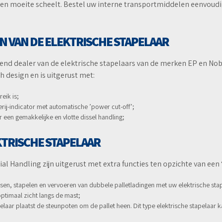
jd en moeite scheelt. Bestel uw interne transportmiddelen eenvoudi
 VAN DE ELEKTRISCHE STAPELAAR
end dealer van de elektrische stapelaars van de merken EP en Noble
 design en is uitgerust met:
eik is;
ij-indicator met automatische ’power cut-off’;
 een gemakkelijke en vlotte dissel handling;
KTRISCHE STAPELAAR
al Handling zijn uitgerust met extra functies ten opzichte van een
sen, stapelen en vervoeren van dubbele palletladingen met uw elektrische sta
timaal zicht langs de mast;
ar plaatst de steunpoten om de pallet heen. Dit type elektrische stapelaar ka