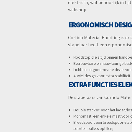
elektrisch, wat behoorlijk in ti
webshop.
ERGONOMISCH DESIGN
Corlido Material Handling is erk
stapelaar heeft een ergonomisch
Noodstop die altijd binnen handber
Betrouwbare en nauwkeurige batter
Lichte en ergonomische dissel voor
4-wiel design voor extra stabiliteit.
EXTRA FUNCTIES ELE
De stapelaars van Corlido Materi
Double stacker: voor het laden/los
Monomast: een enkele mast voor op
Breedspoor: een breedspoor-stapela
soorten pallets optillen;