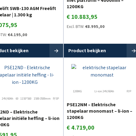
met platform – 4000mm –
1200KG
elift SWB-130 AGM Freelift
elaar | 1.300 kg
€
10.883,95
075,95
Excl. BTW:
€
8.995,00
 BTW:
€
4.195,00
duct bekijken
Product bekijken
1200KG
Li-ion 24V/60Ah
P/P
24V/60Ah
60
1150*560
1500-3500mm
P/SP
PSE12NM – Elektrische
stapelaar monomast – li-ion –
2ND – Elektrische
1200KG
laar initiële heffing – li-ion
00KG
€
4.719,00
591,95