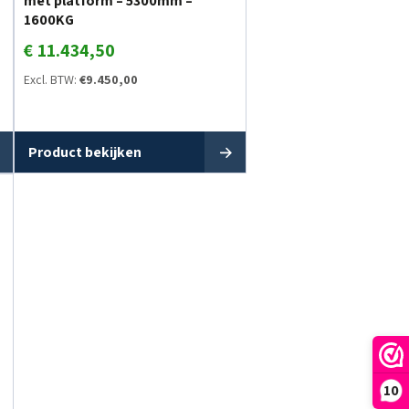
met platform – 5300mm –
1600KG
€
11.434,50
Excl. BTW:
€
9.450,00
Product bekijken
10