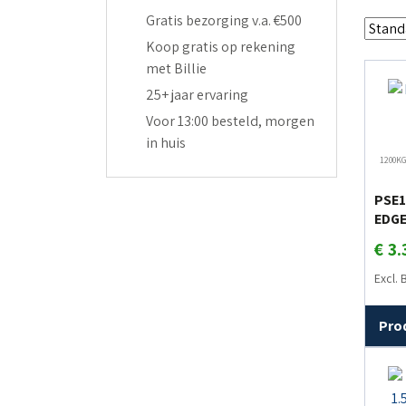
Gratis bezorging v.a. €500
Koop gratis op rekening
met Billie
25+ jaar ervaring
Voor 13:00 besteld, morgen
in huis
1200K
PSE1
EDGE
€
3.
Excl.
Pro