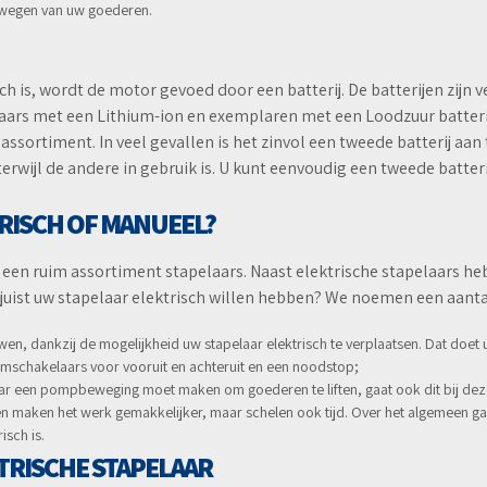
 wegen van uw goederen.
h is, wordt de motor gevoed door een batterij. De batterijen zijn v
elaars met een Lithium-ion en exemplaren met een Loodzuur batter
 assortiment. In veel gevallen is het zinvol een tweede batterij aan
rwijl de andere in gebruik is. U kunt eenvoudig een tweede batteri
TRISCH OF MANUEEL?
 een ruim assortiment stapelaars. Naast elektrische stapelaars he
juist uw stapelaar elektrisch willen hebben? We noemen een aanta
duwen, dankzij de mogelijkheid uw stapelaar elektrisch te verplaatsen. Dat do
uimschakelaars voor vooruit en achteruit en een noodstop;
ar een pompbeweging moet maken om goederen te liften, gaat ook dit bij deze
n maken het werk gemakkelijker, maar schelen ook tijd. Over het algemeen gaa
isch is.
KTRISCHE STAPELAAR