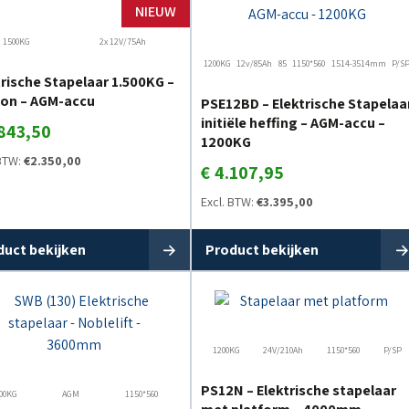
NIEUW
1500KG
2x 12V/75Ah
1200KG
12v/85Ah
85
1150*560
1514-3514mm
P/S
trische Stapelaar 1.500KG –
on – AGM-accu
PSE12BD – Elektrische Stapelaa
initiële heffing – AGM-accu –
843,50
1200KG
 BTW:
€
2.350,00
€
4.107,95
Excl. BTW:
€
3.395,00
duct bekijken
Product bekijken
1200KG
24V/210Ah
1150*560
P/SP
PS12N – Elektrische stapelaar
00KG
AGM
1150*560