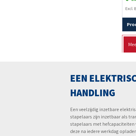
Excl.
Pro
Mee
EEN ELEKTRISC
HANDLING
Een veelzijdig inzetbare elektr
stapelaars zijn inzetbaar als tr
stapelaars met hefcapaciteiten v
deze na iedere werkdag opladen