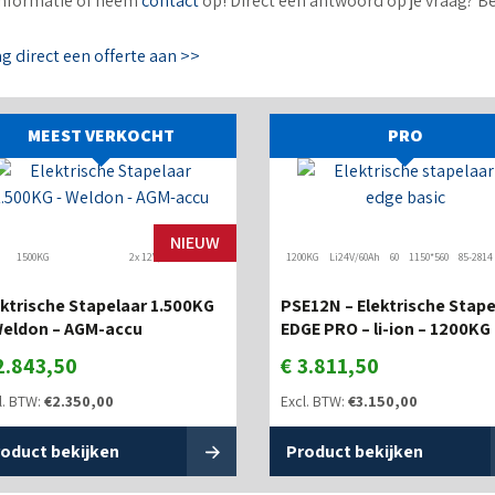
nformatie of neem
contact
op! Direct een antwoord op je vraag? B
ag direct een offerte aan >>
MEEST VERKOCHT
PRO
NIEUW
1500KG
2x 12V/75Ah
1200KG
Li24V/60Ah
60
1150*560
85-2814
ektrische Stapelaar 1.500KG
PSE12N – Elektrische Stape
Weldon – AGM-accu
EDGE PRO – li-ion – 1200KG
2.843,50
€
3.811,50
l. BTW:
€
2.350,00
Excl. BTW:
€
3.150,00
oduct bekijken
Product bekijken