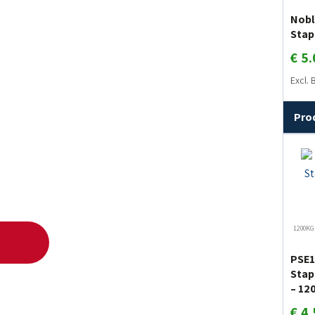
Nobl
Stap
€
5.
Excl.
Pro
1200KG
PSE1
Stape
– 12
€
4.