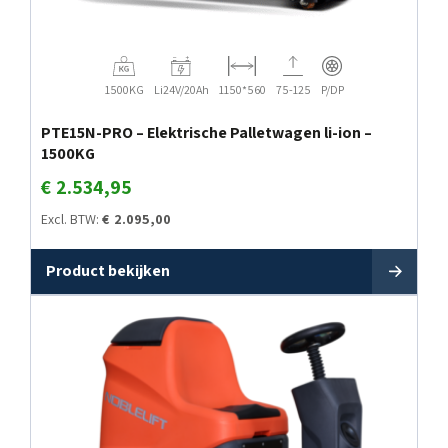
1500KG
Li24V/20Ah
1150*560
75-125
P/DP
PTE15N-PRO – Elektrische Palletwagen li-ion –
1500KG
€
2.534,95
Excl. BTW:
€
2.095,00
Product bekijken
70 LITER