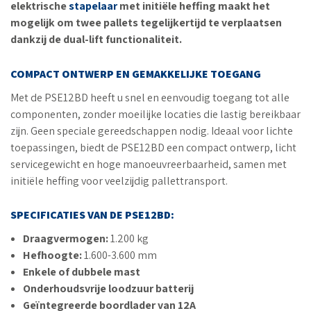
elektrische
stapelaar
met initiële heffing maakt het
mogelijk om twee pallets tegelijkertijd te verplaatsen
dankzij de dual-lift functionaliteit.
COMPACT ONTWERP EN GEMAKKELIJKE TOEGANG
Met de PSE12BD heeft u snel en eenvoudig toegang tot alle
componenten, zonder moeilijke locaties die lastig bereikbaar
zijn. Geen speciale gereedschappen nodig. Ideaal voor lichte
toepassingen, biedt de PSE12BD een compact ontwerp, licht
servicegewicht en hoge manoeuvreerbaarheid, samen met
initiële heffing voor veelzijdig pallettransport.
SPECIFICATIES VAN DE PSE12BD:
Draagvermogen:
1.200 kg
Hefhoogte:
1.600-3.600 mm
Enkele of dubbele mast
Onderhoudsvrije loodzuur batterij
Geïntegreerde boordlader van 12A