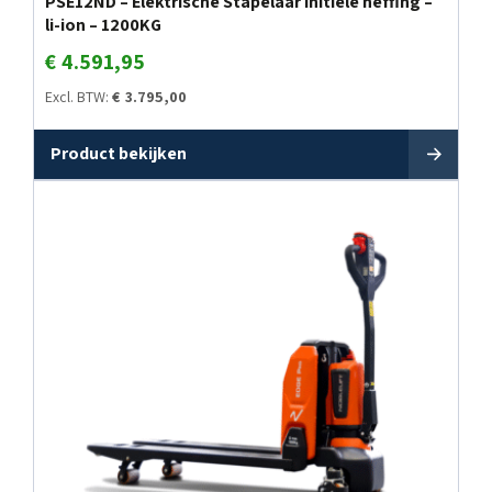
PSE12ND – Elektrische Stapelaar initiële heffing –
li-ion – 1200KG
€
4.591,95
Excl. BTW:
€
3.795,00
Product bekijken