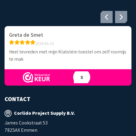
Agnes Boegheim
a 
2026-05-04
oomijs
Zeer snel geleverd
Du
ma
8
CONTACT
Corlido Project Supply B.V.
James Cookstraat 53
7825AX Emmen