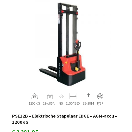
1200KG
12v/85Ah
85
1150*560
85-2814
P/SP
PSE12B – Elektrische Stapelaar EDGE – AGM-accu –
1200KG