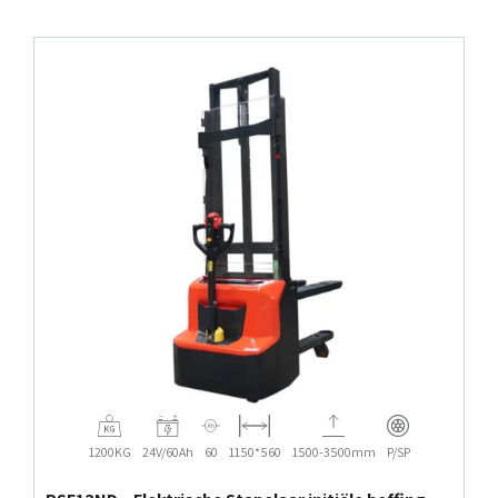
1200KG
24V/60Ah
60
1150*560
1500-3500mm
P/SP