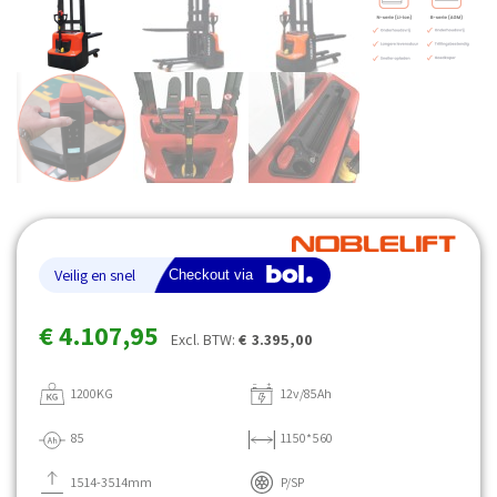
€
4.107,95
Excl. BTW:
€
3.395,00
1200KG
12v/85Ah
85
1150*560
1514-3514mm
P/SP