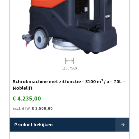
1150*560
Schrobmachine met zitfunctie – 3100 m² / u – 70L –
Noblelift
€
4.235,00
Excl. BTW:
€
3.500,00
Product bekijken