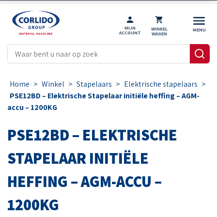
MIJN
WINKEL
ACCOUNT
WAGEN
Home
>
Winkel
>
Stapelaars
>
Elektrische stapelaars
>
PSE12BD – Elektrische Stapelaar initiële heffing – AGM-
accu – 1200KG
PSE12BD – ELEKTRISCHE
STAPELAAR INITIËLE
HEFFING – AGM-ACCU –
1200KG