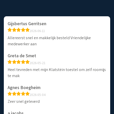
Gijsbertus Gerritsen
2026-06-11
Allereerst snel en makkelijk besteld Vriendelijke
medewerker aan
Greta de Smet
2026-05-21
Heel tevreden met mijn Klatstëin toestel om zelf roomijs
te mak
Agnes Boegheim
2026-05-04
Zeer snel geleverd
a jacobs