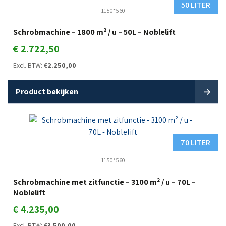
50 LITER
1150*560
Schrobmachine – 1800 m² / u – 50L – Noblelift
€
2.722,50
Excl. BTW:
€
2.250,00
Product bekijken
70 LITER
1150*560
Schrobmachine met zitfunctie – 3100 m² / u – 70L –
Noblelift
€
4.235,00
Excl. BTW:
€
3.500,00