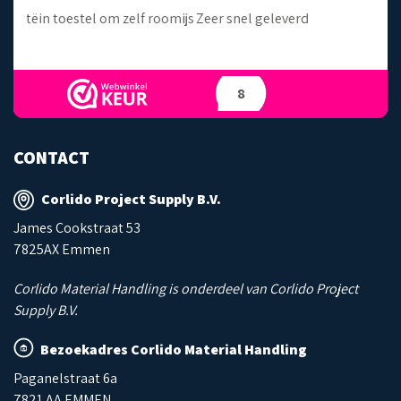
omijs
Zeer snel geleverd
Duid
maa
8
CONTACT
Corlido Project Supply B.V.
James Cookstraat 53
7825AX Emmen
Corlido Material Handling is onderdeel van Corlido Project
Supply B.V.
Bezoekadres Corlido Material Handling
Paganelstraat 6a
7821 AA EMMEN