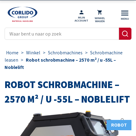
MIJN
WINKEL
ACCOUNT
WAGEN
Home
>
Winkel
>
Schrobmachines
>
Schrobmachine
leasen
>
Robot schrobmachine – 2570 m² / u -55L –
Noblelift
ROBOT SCHROBMACHINE –
2570 M² / U -55L – NOBLELIFT
ROBOT