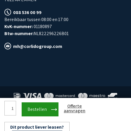
088 536 00 99
Bereikbaar tussen 08:00 en 17:00
KvK-nummer:
01180897
Btw-nummer:
NL822296226B01
mh@corlidogroup.com
Robot
Offerte
Bestellen
© Corlido Group 2026
aanvragen
schrobmachine
-
2570
Dit product liever leasen?