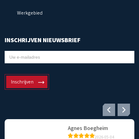
Werkgebied
INSCHRIJVEN NIEUWSBRIEF
NIEUWSBRIEF
Inschrijven
Agnes Boegheim
a j
2026-05-04