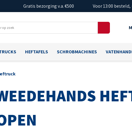
Gratis bezorging v.a. €500
Voor 13:00 besteld,
M
TRUCKS
HEFTAFELS
SCHROBMACHINES
VATENHAND
eftruck
WEEDEHANDS HEF
OPEN