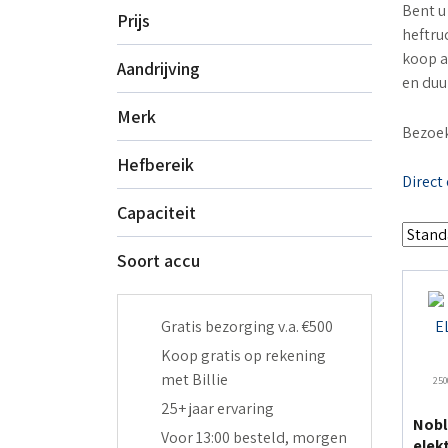
Bent u
Prijs
heftru
koop a
Aandrijving
en duu
Merk
Bezoek
Hefbereik
Direct
Capaciteit
Soort accu
Gratis bezorging v.a. €500
Koop gratis op rekening
met Billie
250
25+ jaar ervaring
Nobl
Voor 13:00 besteld, morgen
elek