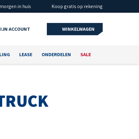
 morgen in huis
Koop gratis op rekening
IJN ACCOUNT
WINKELWAGEN
LING
LEASE
ONDERDELEN
SALE
TRUCK