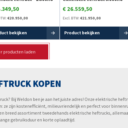
.349,50
€
26.559,50
 BTW:
€
20.950,00
Excl. BTW:
€
21.950,00
duct bekijken
Product bekijken
r producten laden
FTRUCK KOPEN
uck? Bij Weldon ben je aan het juiste adres! Onze elektrische heft
 ze zijn kostenefficiënt, milieuvriendelijk en perfect voor binnen
een breed assortiment tweedehands elektrische heftrucks, allema
lange gebruiksduur en korte oplaadtijd.