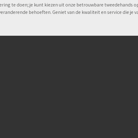
tering te doen; je kunt kiezen uit onze betrouwbare tweedehands op
eranderende behoeften. Geniet van de kwaliteit en service die je