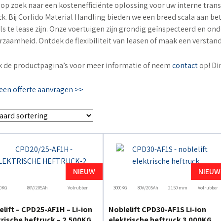
 op zoek naar een kostenefficiënte oplossing voor uw interne tra
ck. Bij Corlido Material Handling bieden we een breed scala aan b
ls te lease zijn. Onze voertuigen zijn grondig geïnspecteerd en on
rzaamheid. Ontdek de flexibiliteit van leasen of maak een verstand
 de productpagina’s voor meer informatie of neem
contact
op! Di
 een offerte aanvragen >>
NIEUW
NIEUW
0KG
80V/205Ah
Volrubber
3000KG
80V/205Ah
2150 mm
Volrubber
elift – CPD25-AF1H – Li-ion
Noblelift CPD30-AF1S Li-ion
trische heftruck – 2.500KG
elektrische heftruck 3.000KG