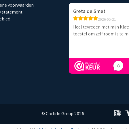
ene voorwaarden
Gijsbertus Gerritsen
Greta de Smet
y statement
ebied
2026-06-11
2026-05-21
ngen
Allereerst snel en makkelijk
Heel tevreden met mijn Klat
besteld Vriendelijke medewerker
toestel om zelf roomijs te 
aan
8
© Corlido Group 2026