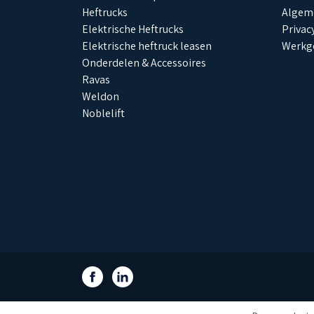
Heftrucks
Algem
Sander
Elektrische Heftrucks
Privac
Elektrische heftruck leasen
Werkg
2025-10-30
Onderdelen & Accessoires
Top webshop, mijn bestelli
Ravas
komen altijd snel binnen en
Weldon
vrien
Noblelift