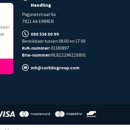
Handling
Agnes Boegheim
a jacobs
Paganelstraat 6a
2026-05-04
2026-02-27
7821 AA EMMEN
stëin
Zeer snel geleverd
Duidelijke en goede
mak
communicatie. Ze hebben ze
088 536 00 99
een maat grote
Bereikbaar tussen 08:00 en 17:00
KvK-nummer:
01180897
Btw-nummer:
NL822296226B01
mh@corlidogroup.com