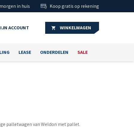
 morgen in huis
Koop gratis op rekening
IJN ACCOUNT
WINKELWAGEN
LING
LEASE
ONDERDELEN
SALE