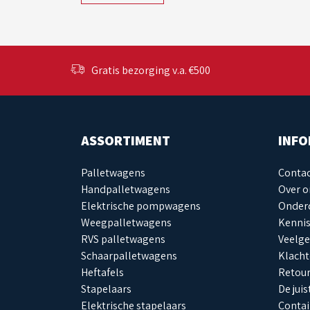
Gratis bezorging v.a. €500
ASSORTIMENT
INFO
Palletwagens
Conta
Handpalletwagens
Over o
Elektrische pompwagens
Onderd
Weegpalletwagens
Kenni
RVS palletwagens
Veelge
Schaarpalletwagens
Klacht
Heftafels
Retou
Stapelaars
De jui
Elektrische stapelaars
Contai