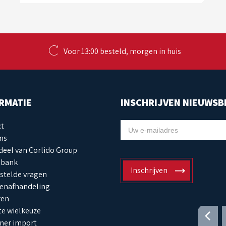
Voor 13:00 besteld, morgen in huis
RMATIE
INSCHRIJVEN NIEUWSB
ct
NIEUWSBRIEF
ns
eel van Corlido Group
sbank
Inschrijven
stelde vragen
enafhandeling
ren
ste wielkeuze
ner import