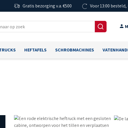
Gratis bezorging v.a. €500
Voor 13:00 besteld,
M
TRUCKS
HEFTAFELS
SCHROBMACHINES
VATENHAND