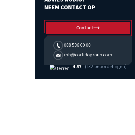
NEEM CONTACT OP
Contact
088 536 00 00
mh@corlidogroup.com
4.57
(132 beoordelingen)