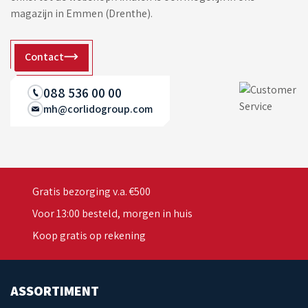
magazijn in Emmen (Drenthe).
Contact
088 536 00 00
mh@corlidogroup.com
Gratis bezorging v.a. €500
Voor 13:00 besteld, morgen in huis
Koop gratis op rekening
ASSORTIMENT