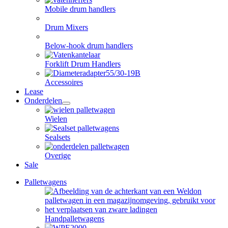
dropdown
Mobile drum handlers
menu
Drum Mixers
Below-hook drum handlers
Forklift Drum Handlers
Accessoires
Lease
Onderdelen
open
dropdown
Wielen
menu
Sealsets
Overige
Sale
Palletwagens
Handpalletwagens