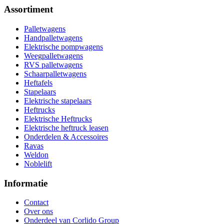
Assortiment
Palletwagens
Handpalletwagens
Elektrische pompwagens
Weegpalletwagens
RVS palletwagens
Schaarpalletwagens
Heftafels
Stapelaars
Elektrische stapelaars
Heftrucks
Elektrische Heftrucks
Elektrische heftruck leasen
Onderdelen & Accessoires
Ravas
Weldon
Noblelift
Informatie
Contact
Over ons
Onderdeel van Corlido Group