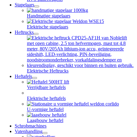
Stapelaars
open
dropdown
Handmatige stapelaars
menu
Elektrische stapelaars
Heftrucks
open
dropdown
menu
Elektrische Heftrucks
Heftafels
open
dropdown
Verrijdbare heftafels
menu
Elektrische heftafels
U-vormige heftafel
Laagbouw heftafel
Schrobmachines
Vatenhandling
open