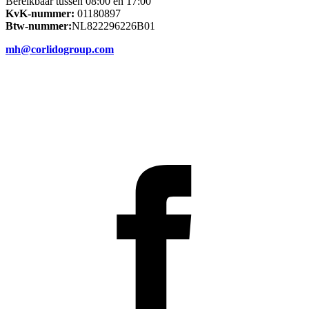
Bereikbaar tussen 08:00 en 17:00
KvK-nummer:
01180897
Btw-nummer:
NL822296226B01
mh@corlidogroup.com