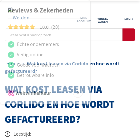
MIJN
WINKEL
ACCOUNT
WAGEN
Home
>
Wat kost leasen via Corlido en hoe wordt
gefactureerd?
WAT KOST LEASEN VIA
CORLIDO EN HOE WORDT
GEFACTUREERD?
Leestijd: