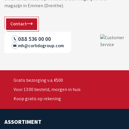
magazijn in Emmen (Drenthe).
Contact
088 536 00 00
mh@corlidogroup.com
Gratis bezorging v.a. €500
Voor 13:00 besteld, morgen in huis
Koop gratis op rekening
ASSORTIMENT