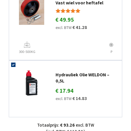
Vast wiel voor heftafel
Gewaardeerd
€ 49.95
5.00
€ 41.28
uit 5
excl. BTW
300-500KG
P
Hydrauliek Olie WELDON –
0,5L
€ 17.94
€ 14.83
excl. BTW
Totaalprijs:
€ 93.26
excl. BTW