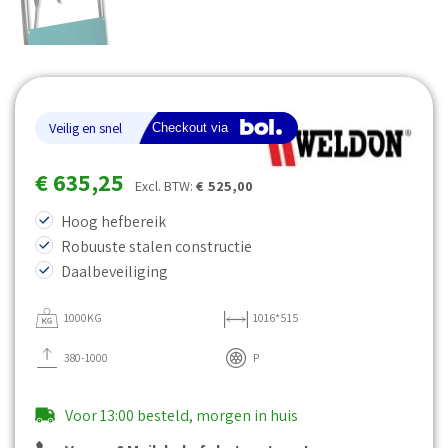
€
635,25
Excl. BTW:
€
525,00
Hoog hefbereik
Robuuste stalen constructie
Daalbeveiliging
1000KG
1016*515
380-1000
P
Voor 13:00 besteld, morgen in huis