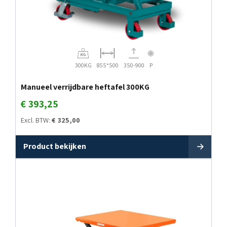
300KG
855*500
350-900
P
Manueel verrijdbare heftafel 300KG
€
393,25
Excl. BTW:
€
325,00
Product bekijken