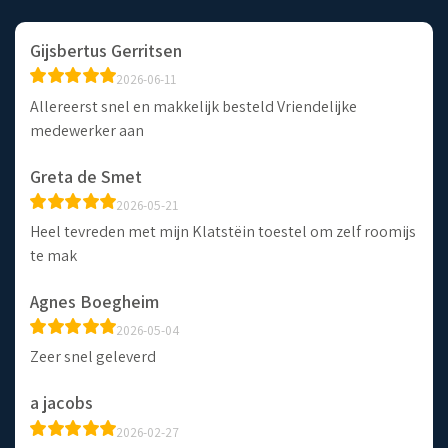
Gijsbertus Gerritsen
2026-06-11
Allereerst snel en makkelijk besteld Vriendelijke
medewerker aan
Greta de Smet
2026-05-21
Heel tevreden met mijn Klatstëin toestel om zelf roomijs
te mak
Agnes Boegheim
2026-05-04
Zeer snel geleverd
a jacobs
2026-02-27