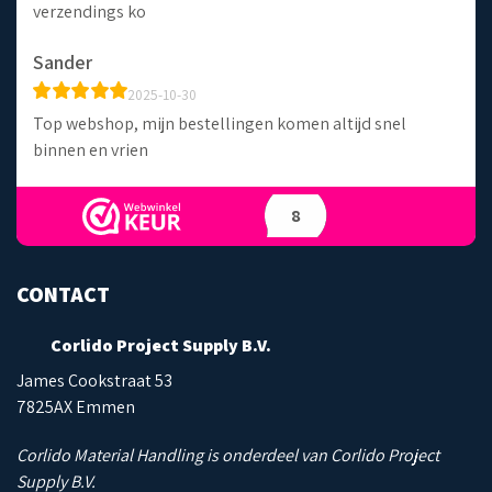
verzendings ko
Sander
2025-10-30
Top webshop, mijn bestellingen komen altijd snel
binnen en vrien
8
CONTACT
Corlido Project Supply B.V.
James Cookstraat 53
7825AX Emmen
Corlido Material Handling is onderdeel van Corlido Project
Supply B.V.