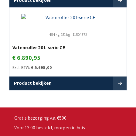
Product bekijken
454 kg, 181 kg
1150*572
Vatenroller 201-serie CE
€
6.890,95
Excl. BTW:
€
5.695,00
Product bekijken
Gratis bezorging v.a. €500
Voor 13:00 besteld, morgen in huis