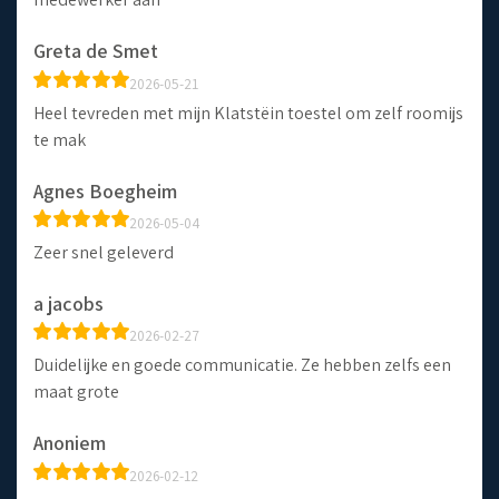
Greta de Smet
2026-05-21
Heel tevreden met mijn Klatstëin toestel om zelf roomijs
te mak
Agnes Boegheim
2026-05-04
Zeer snel geleverd
a jacobs
2026-02-27
Duidelijke en goede communicatie. Ze hebben zelfs een
maat grote
Anoniem
2026-02-12