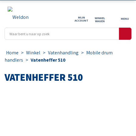
MIJN
WINKEL
ACCOUNT
WAGEN
Home
>
Winkel
>
Vatenhandling
>
Mobile drum
handlers
>
Vatenheffer 510
VATENHEFFER 510