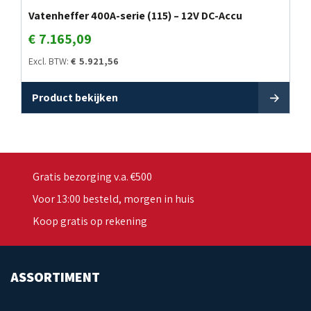
Vatenheffer 400A-serie (115) – 12V DC-Accu
€
7.165,09
Excl. BTW:
€
5.921,56
Product bekijken
Gratis bezorging v.a. €500
Voor 13:00 besteld, morgen in huis
Koop gratis op rekening
ASSORTIMENT