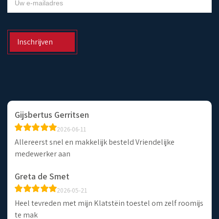
NIEUWSBRIEF
Inschrijven
Gijsbertus Gerritsen
2026-06-11
Allereerst snel en makkelijk besteld Vriendelijke
medewerker aan
Greta de Smet
2026-05-21
Heel tevreden met mijn Klatstëin toestel om zelf roomijs
te mak