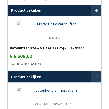
Product bekijken
1150*572
Vatenlifter 82A – GT-serie (125) – Elektrisch
€
6.608,62
Excl. BTW:
€
5.461,67
Product bekijken
363 kg
12V
1150*572
139,7 cm