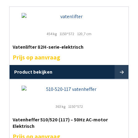
454 kg
1150*572
120,7 cm
Vatenlifter 82H-serie-elektrisch
Prijs op aanvraag
Product bekijken
363 kg
1150*572
Vatenheffer 510/520 (117) – 50Hz AC-motor
Elektrisch
Prijs op aanvraag