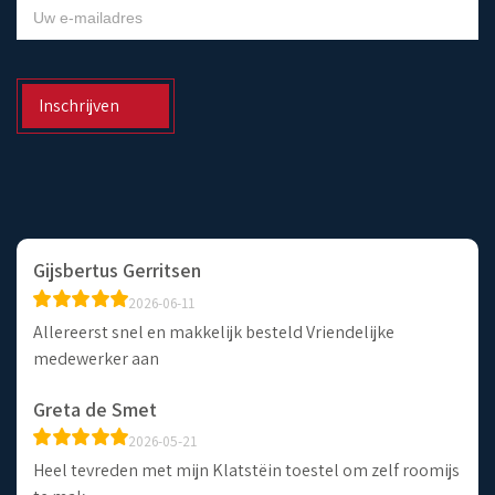
NIEUWSBRIEF
Inschrijven
Gijsbertus Gerritsen
2026-06-11
Allereerst snel en makkelijk besteld Vriendelijke
medewerker aan
Greta de Smet
2026-05-21
Heel tevreden met mijn Klatstëin toestel om zelf roomijs