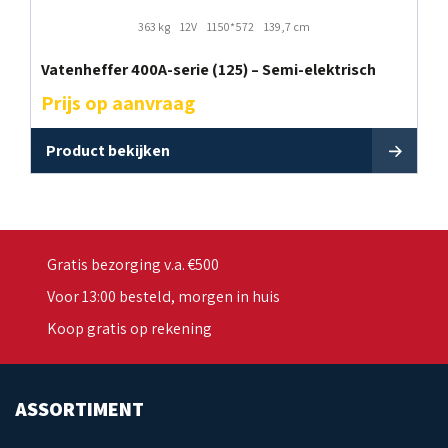
363 kg
12V
1150*572
139,7 cm
Vatenheffer 400A-serie (125) – Semi-elektrisch
Prijs op aanvraag
Product bekijken
Gratis bezorging v.a. €500
Voor 13:00 besteld, morgen in huis
Koop gratis op rekening
ASSORTIMENT