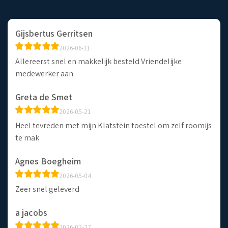
Gijsbertus Gerritsen
2026-06-11
Allereerst snel en makkelijk besteld Vriendelijke
medewerker aan
Greta de Smet
2026-05-21
Heel tevreden met mijn Klatstëin toestel om zelf roomijs
te mak
Agnes Boegheim
2026-05-04
Zeer snel geleverd
a jacobs
2026-02-27