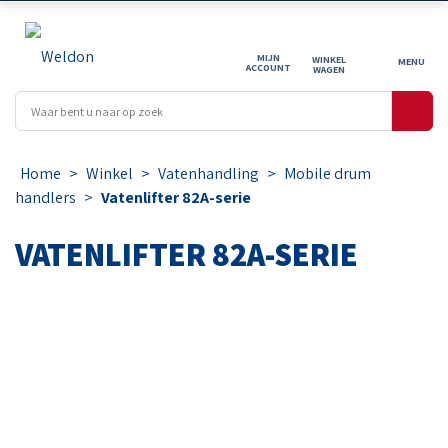
MIJN
WINKEL
ACCOUNT
WAGEN
Home
>
Winkel
>
Vatenhandling
>
Mobile drum
handlers
>
Vatenlifter 82A-serie
VATENLIFTER 82A-SERIE