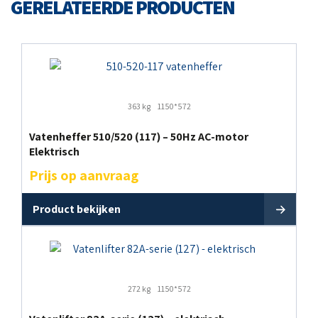
GERELATEERDE PRODUCTEN
363 kg
1150*572
Vatenheffer 510/520 (117) – 50Hz AC-motor
Elektrisch
Prijs op aanvraag
Product bekijken
272 kg
1150*572