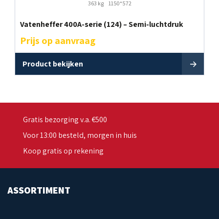
363 kg
1150*572
Vatenheffer 400A-serie (124) – Semi-luchtdruk
Prijs op aanvraag
Product bekijken
Gratis bezorging v.a. €500
Voor 13:00 besteld, morgen in huis
Koop gratis op rekening
ASSORTIMENT