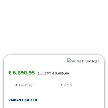
€
6.890,95
Excl. BTW:
€
5.695,00
454 kg, 181 kg
1150*572
VARIANT KIEZEN