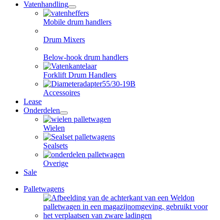
Vatenhandling
open
dropdown
Mobile drum handlers
menu
Drum Mixers
Below-hook drum handlers
Forklift Drum Handlers
Accessoires
Lease
Onderdelen
open
dropdown
Wielen
menu
Sealsets
Overige
Sale
Palletwagens