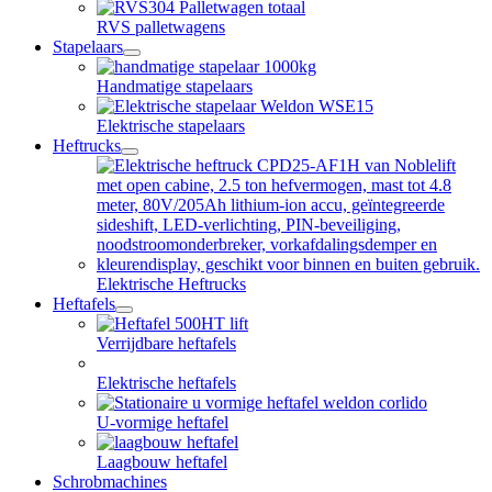
RVS palletwagens
Stapelaars
open
dropdown
Handmatige stapelaars
menu
Elektrische stapelaars
Heftrucks
open
dropdown
menu
Elektrische Heftrucks
Heftafels
open
dropdown
Verrijdbare heftafels
menu
Elektrische heftafels
U-vormige heftafel
Laagbouw heftafel
Schrobmachines