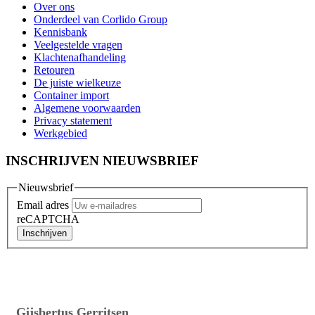
Over ons
Onderdeel van Corlido Group
Kennisbank
Veelgestelde vragen
Klachtenafhandeling
Retouren
De juiste wielkeuze
Container import
Algemene voorwaarden
Privacy statement
Werkgebied
INSCHRIJVEN NIEUWSBRIEF
Nieuwsbrief
Email adres
reCAPTCHA
Inschrijven
Gijsbertus Gerritsen