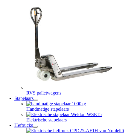
RVS palletwagens
Stapelaars
open
dropdown
Handmatige stapelaars
menu
Elektrische stapelaars
Heftrucks
open
dropdown