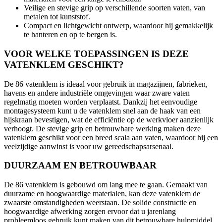
Veilige en stevige grip op verschillende soorten vaten, van
metalen tot kunststof.
Compact en lichtgewicht ontwerp, waardoor hij gemakkelijk
te hanteren en op te bergen is.
VOOR WELKE TOEPASSINGEN IS DEZE
VATENKLEM GESCHIKT?
De 86 vatenklem is ideaal voor gebruik in magazijnen, fabrieken,
havens en andere industriële omgevingen waar zware vaten
regelmatig moeten worden verplaatst. Dankzij het eenvoudige
montagesysteem kunt u de vatenklem snel aan de haak van een
hijskraan bevestigen, wat de efficiëntie op de werkvloer aanzienlijk
verhoogt. De stevige grip en betrouwbare werking maken deze
vatenklem geschikt voor een breed scala aan vaten, waardoor hij een
veelzijdige aanwinst is voor uw gereedschapsarsenaal.
DUURZAAM EN BETROUWBAAR
De 86 vatenklem is gebouwd om lang mee te gaan. Gemaakt van
duurzame en hoogwaardige materialen, kan deze vatenklem de
zwaarste omstandigheden weerstaan. De solide constructie en
hoogwaardige afwerking zorgen ervoor dat u jarenlang
probleemloos gebruik kunt maken van dit betrouwbare hulpmiddel.