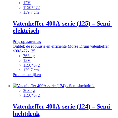
12V
1150*572
139,7 cm
Vatenheffer 400A-serie (125) – Semi-
elektrisch
Prijs op aanvraag
Ontdek de robuuste en efficiënte Morse Drum vatenheffer
400A-72-125...
363 kg
12V
1150*572
139,7 cm
Product bekijken
363 kg
1150*572
Vatenheffer 400A-serie (124) – Semi-
luchtdruk