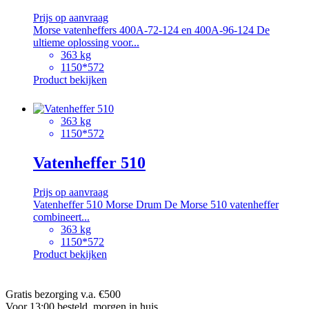
Prijs op aanvraag
Morse vatenheffers 400A-72-124 en 400A-96-124 De
ultieme oplossing voor...
363 kg
1150*572
Product bekijken
363 kg
1150*572
Vatenheffer 510
Prijs op aanvraag
Vatenheffer 510 Morse Drum De Morse 510 vatenheffer
combineert...
363 kg
1150*572
Product bekijken
Gratis bezorging v.a. €500
Voor 13:00 besteld, morgen in huis