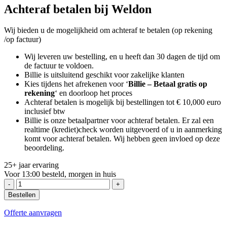
Achteraf betalen bij Weldon
Wij bieden u de mogelijkheid om achteraf te betalen (op rekening
/op factuur)
Wij leveren uw bestelling, en u heeft dan 30 dagen de tijd om
de factuur te voldoen.
Billie is uitsluitend geschikt voor zakelijke klanten
Kies tijdens het afrekenen voor ‘
Billie – Betaal gratis op
rekening
‘ en doorloop het proces
Achteraf betalen is mogelijk bij bestellingen tot € 10,000 euro
inclusief btw
Billie is onze betaalpartner voor achteraf betalen. Er zal een
realtime (krediet)check worden uitgevoerd of u in aanmerking
komt voor achteraf betalen. Wij hebben geen invloed op deze
beoordeling.
25+ jaar ervaring
Voor 13:00 besteld, morgen in huis
Vatenklem
Morse
Bestellen
86
aantal
Offerte aanvragen