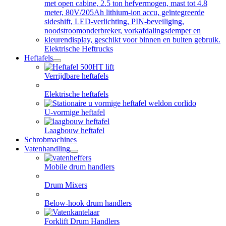
menu
Elektrische Heftrucks
Heftafels
open
dropdown
Verrijdbare heftafels
menu
Elektrische heftafels
U-vormige heftafel
Laagbouw heftafel
Schrobmachines
Vatenhandling
open
dropdown
Mobile drum handlers
menu
Drum Mixers
Below-hook drum handlers
Forklift Drum Handlers