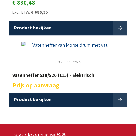
€
830,48
Excl. BTW:
€
686,35
Product bekijken
363 kg
1150*572
Vatenheffer 510/520 (115) – Elektrisch
Prijs op aanvraag
Product bekijken
Gratis bezorging v.a. €500