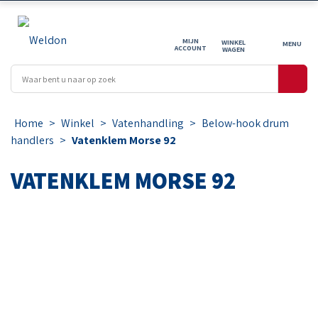
MIJN
WINKEL
ACCOUNT
WAGEN
Home
>
Winkel
>
Vatenhandling
>
Below-hook drum
handlers
>
Vatenklem Morse 92
VATENKLEM MORSE 92