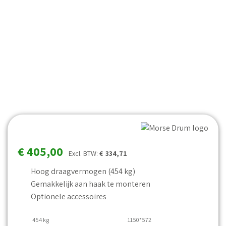
€
405,00
Excl. BTW:
€
334,71
Hoog draagvermogen (454 kg)
Gemakkelijk aan haak te monteren
Optionele accessoires
454 kg
1150*572